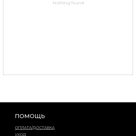
Nothing found
ПОМОЩЬ
ОПЛАТА/ДОСТАВКА
УХОД
ПОЛИТИКА КОНФИДЕНЦИАЛЬНОСТИ
ПУБЛИЧНАЯ ОФЕРТА
КОНТАКТЫ
Ежедневно с 13:00 до 20:00
gg.tteam2020@gmail.com
+7 9
99 968 55 69