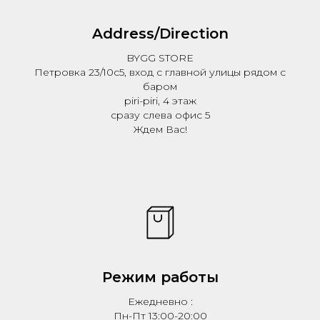
Address/Direction
BYGG STORE
Петровка 23/10с5, вход с главной улицы рядом с
баром
piri-piri, 4 этаж
сразу слева офис 5
ПОМОЩЬ
Ждем Вас!
ОПЛАТА/ДОСТАВКА
УХОД
ПОЛИТИКА КОНФИДЕНЦИАЛЬНОСТИ
ПУБЛИЧНАЯ ОФЕРТА
КОНТАКТЫ
Ежедневно с 13:00 до 20:00
gg.tteam2020@gmail.com
+7 9
99 968 55 69
Режим работы
Ежедневно :
Пн-Пт 13:00-20:00