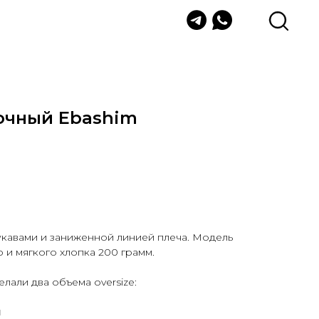
очный Ebashim
укавами и заниженной линией плеча. Модель
 и мягкого хлопка 200 грамм.
лали два объема oversize:
м