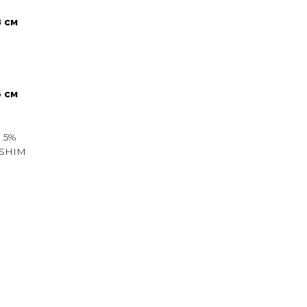
8 см
6 см
н 5%
ASHIM