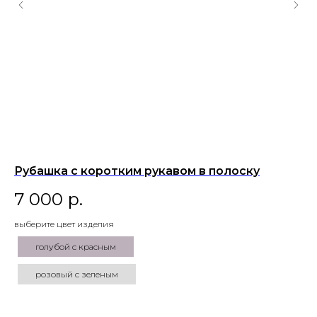
ПОМОЩЬ
ОПЛАТА/ДОСТАВКА
УХОД
ПОЛИТИКА КОНФИДЕНЦИАЛЬНОСТИ
ПУБЛИЧНАЯ ОФЕРТА
Рубашка с коротким рукавом в полоску
Па
КОНТАКТЫ
7 000
р.
8
Ежедневно с 13:00 до 20:00
gg.tteam2020@gmail.com
выберите цвет изделия
вы
+7 9
99 968 55 69
голубой с красным
розовый с зеленым
вы