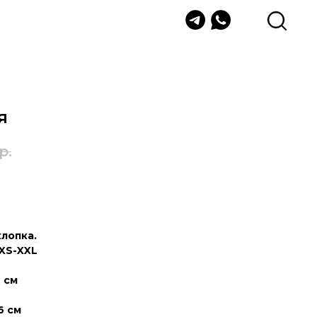
я
р.
хлопка.
XS-XXL
 см
6 см