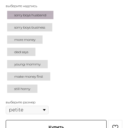
выберите надпись
sorry boys husband
sorry boys business
more money
dad says
young mommy
make money first
still horny
выберите размер
Купить