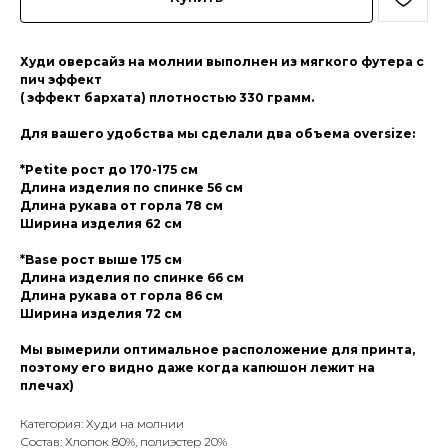
Худи оверсайз на молнии выполнен из мягкого футера с
пич эффект
( эффект бархата) плотностью 330 грамм.
Для вашего удобства мы сделали два объема oversize:
*Petite рост до 170-175 см
Длина изделия по спинке 56 см
Длина рукава от горла 78 см
Ширина изделия 62 см
*Base рост выше 175 см
Длина изделия по спинке 66 см
Длина рукава от горла 86 см
Ширина изделия 72 см
Мы вымерили оптимальное расположение для принта,
поэтому его видно даже когда капюшон лежит на
плечах)
Категория: Худи на молнии
Состав: Хлопок 80%, полиэстер 20%