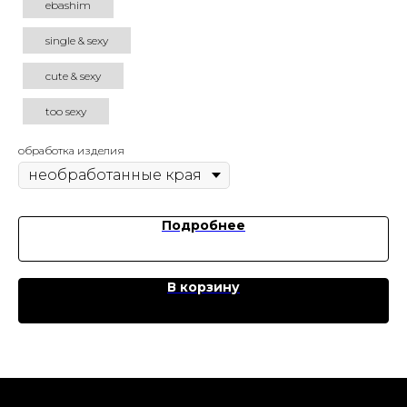
ebashim
single & sexy
cute & sexy
too sexy
обработка изделия
Подробнее
В корзину