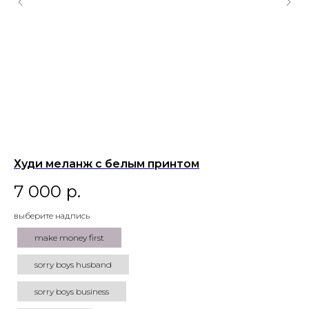
Худи меланж с белым принтом
Ху
п
7 000
р.
9
ПОМОЩЬ
выберите надпись
вы
ОПЛАТА/ДОСТАВКА
make money first
УХОД
ПОЛИТИКА КОНФИДЕНЦИАЛЬНОСТИ
sorry boys husband
ПУБЛИЧНАЯ ОФЕРТА
sorry boys business
КОНТАКТЫ