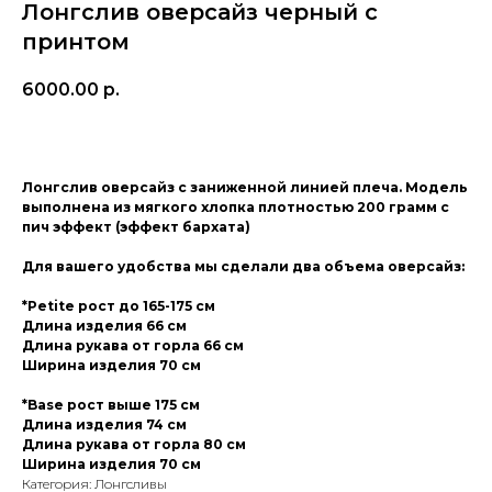
Лонгслив оверсайз черный с
принтом
6000.00
р.
Купить
Лонгслив оверсайз с заниженной линией плеча. Модель
выполнена из мягкого хлопка плотностью 200 грамм с
пич эффект (эффект бархата)
Для вашего удобства мы сделали два объема оверсайз:
*Petite рост до 165-175 см
Длина изделия 66 см
Длина рукава от горла 66 см
ПОМОЩЬ
Ширина изделия 70 см
ОПЛАТА/ДОСТАВКА
*Base рост выше 175 см
УХОД
Длина изделия 74 см
ПОЛИТИКА КОНФИДЕНЦИАЛЬНОСТИ
Длина рукава от горла 80 см
ПУБЛИЧНАЯ ОФЕРТА
Ширина изделия 70 см
Категория: Лонгсливы
КОНТАКТЫ