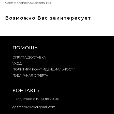
Состав: Хлопок 95%, эластaн 5%
Ежедневно с 13:00 до 20:00
gg.tteam2020@gmail.com
Возможно Вас заинтересует
+7 9
99 968 55 69