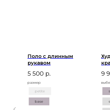
ающая
Поло с длинным
Ху
ом
рукавом
кр
5 500
р.
9 
размер
выбе
petite
base