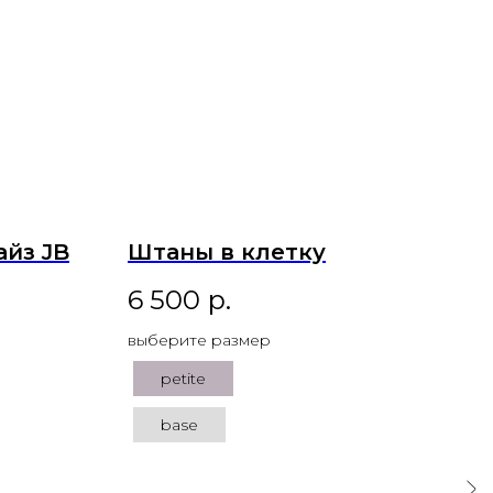
айз JB
Штаны в клетку
Фу
кр
6 500
р.
3 
выберите размер
выб
petite
base