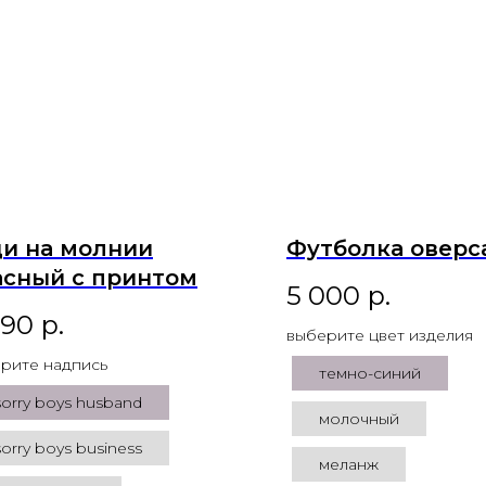
ди на молнии
Футболка оверс
асный с принтом
5 000
р.
990
р.
выберите цвет изделия
рите надпись
темно-синий
sorry boys husband
молочный
sorry boys business
меланж