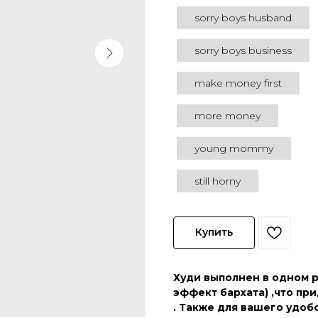
sorry boys husband
sorry boys business
make money first
more money
young mommy
still horny
Купить
Худи выполнен в одном р
эффект бархата) ,что пр
. Также для вашего удоб