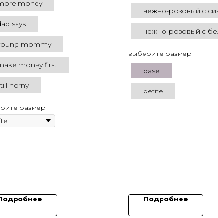
more money
нежно-розовый с си
dad says
нежно-розовый с б
young mommy
выберите размер
make money first
base
till horny
petite
рите размер
Подробнее
Подробнее