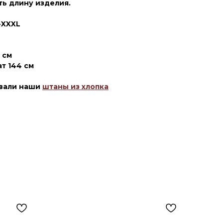
ть длину изделия.
-XXXL
 см
т 144 см
овали наши
штаны из хлопка