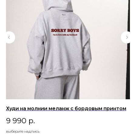
Худи на молнии меланж с бордовым принтом
Л
п
9 990
р.
6
выберите надпись